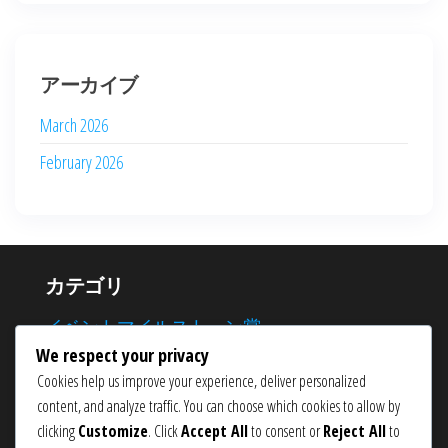
アーカイブ
March 2026
February 2026
カテゴリ
イベントマイルストーン賞
We respect your privacy
ウェブストアの主張
Cookies help us improve your experience, deliver personalized
月間ログインボーナス
content, and analyze traffic. You can choose which cookies to allow by
clicking
Customize
. Click
Accept All
to consent or
Reject All
to