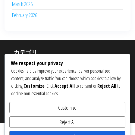
March 2026
February 2026
カテゴリ
We respect your privacy
イベントマイルストーン賞
Cookies help us improve your experience, deliver personalized
ウェブストアの主張
content, and analyze traffic. You can choose which cookies to allow by
clicking
Customize
. Click
Accept All
to consent or
Reject All
to
月間ログインボーナス
decline non-essential cookies.
Customize
Proudly powered by
WordPress
|
Theme:
Popularis eCommerce
Reject All