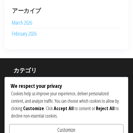
アーカイブ
March 2026
February 2026
カテゴリ
イベントマイルストーン賞
We respect your privacy
ウェブストアの主張
Cookies help us improve your experience, deliver personalized
content, and analyze traffic. You can choose which cookies to allow by
月間ログインボーナス
clicking
Customize
. Click
Accept All
to consent or
Reject All
to
decline non-essential cookies.
Customize
Proudly powered by
WordPress
|
Theme:
Popularis eCommerce